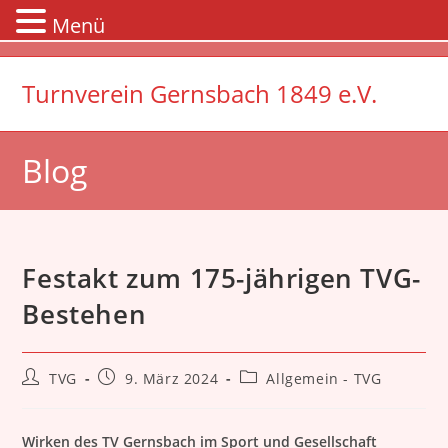
Menü
Zum
Inhalt
Turnverein Gernsbach 1849 e.V.
springen
Blog
Festakt zum 175-jährigen TVG-
Bestehen
Beitrags-
Beitrag
Beitrags-
TVG
9. März 2024
Allgemein - TVG
Autor:
veröffentlicht:
Kategorie:
Wirken des TV Gernsbach im Sport und Gesellschaft