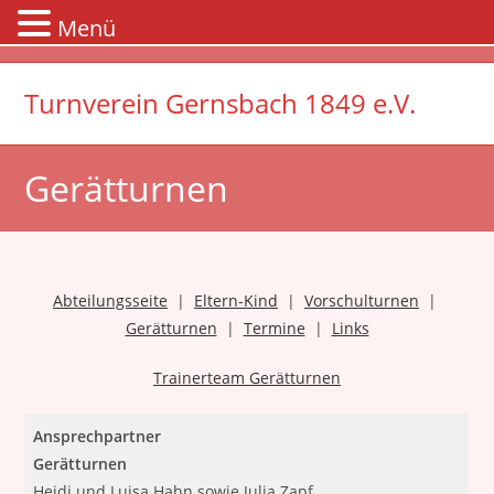
Menü
Zum
Inhalt
Turnverein Gernsbach 1849 e.V.
springen
Gerätturnen
Abteilungsseite
|
Eltern-Kind
|
Vorschulturnen
|
Gerätturnen
|
Termine
|
Links
Trainerteam Gerätturnen
Ansprechpartner
Gerätturnen
Heidi und Luisa Hahn sowie Julia Zapf