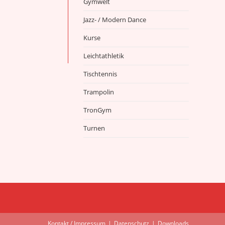
Gymwelt
Jazz- / Modern Dance
Kurse
Leichtathletik
Tischtennis
Trampolin
TronGym
Turnen
Kontakt / Impressum
Datenschutz
Downloads