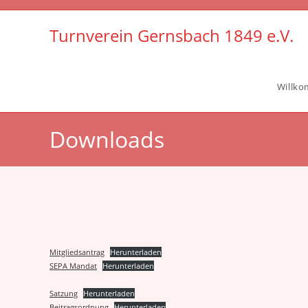
Zum
Inhalt
Turnverein Gernsbach 1849 e.V.
springen
Willk
Downloads
Mitgliedsantrag
Herunterladen
SEPA Mandat
Herunterladen
Satzung
Herunterladen
Beitragsordnung
Herunterladen