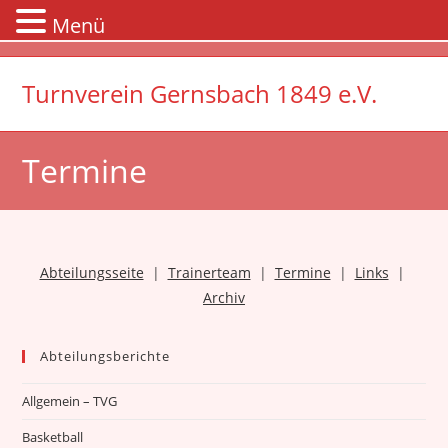
Menü
Zum
Inhalt
Turnverein Gernsbach 1849 e.V.
springen
Termine
Abteilungsseite
|
Trainerteam
|
Termine
|
Links
|
Archiv
Abteilungsberichte
Allgemein – TVG
Basketball