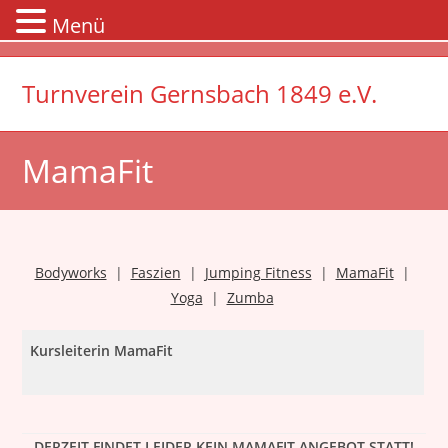
Menü
Zum
Inhalt
Turnverein Gernsbach 1849 e.V.
springen
MamaFit
Bodyworks
|
Faszien
|
Jumping Fitness
|
MamaFit
|
Yoga
|
Zumba
Kursleiterin MamaFit
DERZEIT FINDET LEIDER KEIN MAMAFIT ANGEBOT STATT!