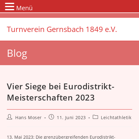
Menü
Zum
Inhalt
Turnverein Gernsbach 1849 e.V.
springen
Blog
Vier Siege bei Eurodistrikt-
Meisterschaften 2023
Beitrags-
Beitrag
Beitrags-
Hans Moser
11. Juni 2023
Leichtathletik
Autor:
veröffentlicht:
Kategorie:
13. Mai 2023: Die grenzübergreifenden Eurodistrikt-