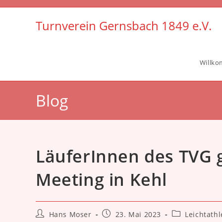
Zum
Inhalt
Turnverein Gernsbach 1849 e.V.
springen
Willk
Blog
LäuferInnen des TVG g
Meeting in Kehl
Beitrags-
Beitrag
Beitrags-
Hans Moser
23. Mai 2023
Leichtathl