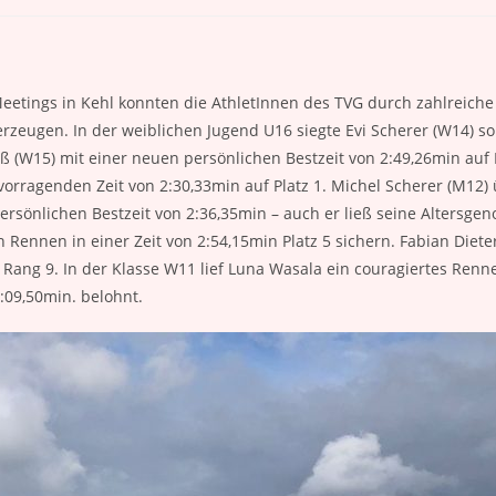
eetings in Kehl konnten die AthletInnen des TVG durch zahlreiche
zeugen. In der weiblichen Jugend U16 siegte Evi Scherer (W14) so
äß (W15) mit einer neuen persönlichen Bestzeit von 2:49,26min auf 
orragenden Zeit von 2:30,33min auf Platz 1. Michel Scherer (M12)
rsönlichen Bestzeit von 2:36,35min – auch er ließ seine Altersgen
 Rennen in einer Zeit von 2:54,15min Platz 5 sichern. Fabian Diete
f Rang 9. In der Klasse W11 lief Luna Wasala ein couragiertes Ren
:09,50min. belohnt.