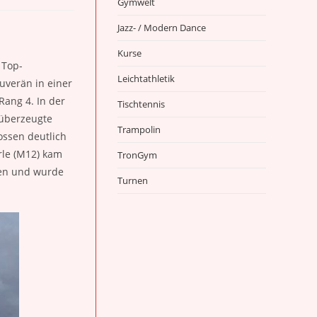
Gymwelt
Jazz- / Modern Dance
Kurse
 Top-
Leichtathletik
uverän in einer
Rang 4. In der
Tischtennis
 überzeugte
Trampolin
ossen deutlich
rle (M12) kam
TronGym
nen und wurde
Turnen