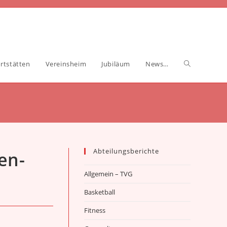
Website-
rtstätten
Vereinsheim
Jubiläum
News…
Suche
umschalten
Abteilungsberichte
en-
Allgemein – TVG
Basketball
Fitness