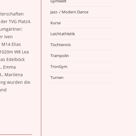
Gymwelt
Jazz- / Modern Dance
terschaften
der TVG Platz4.
Kurse
aumgärtner;
Leichtathletik
r Iven
 M14 Elias
Tischtennis
: 1020m W8 Lea
Trampolin
lias Edelböck
TronGym
4., Emma
8., Marilena
Turnen
tung wurden die
 und