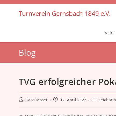
Zum
Inhalt
Turnverein Gernsbach 1849 e.V.
springen
Willk
Blog
TVG erfolgreicher Pok
Beitrags-
Beitrag
Beitrags-
Hans Moser
12. April 2023
Leichtath
Autor:
veröffentlicht:
Kategorie: