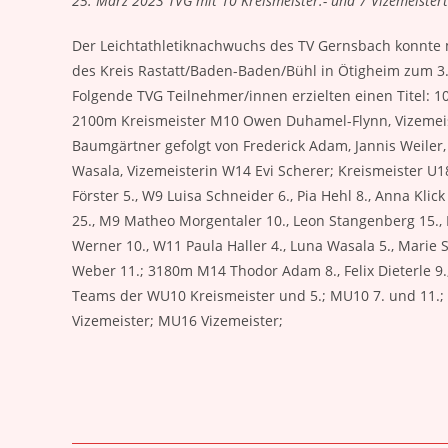
25. März 2023 TVG mit 10 Kreismeister.- und 7 Vizemeistert
Der Leichtathletiknachwuchs des TV Gernsbach konnte 
des Kreis Rastatt/Baden-Baden/Bühl in Ötigheim zum 3. 
Folgende TVG Teilnehmer/innen erzielten einen Titel: 
2100m Kreismeister M10 Owen Duhamel-Flynn, Vizemeist
Baumgärtner gefolgt von Frederick Adam, Jannis Weiler,
Wasala, Vizemeisterin W14 Evi Scherer; Kreismeister U1
Förster 5., W9 Luisa Schneider 6., Pia Hehl 8., Anna Klick
25., M9 Matheo Morgentaler 10., Leon Stangenberg 15.,
Werner 10., W11 Paula Haller 4., Luna Wasala 5., Marie S
Weber 11.; 3180m M14 Thodor Adam 8., Felix Dieterle 9.
Teams der WU10 Kreismeister und 5.; MU10 7. und 11.;
Vizemeister; MU16 Vizemeister;