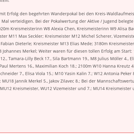
iteln.
mit Erfolg den begehrten Wanderpokal bei den Kreis-Waldlaufmeis
Mal verteidigen. Bei der Pokalwertung der Aktive / Jugend belegte 
1020m Kreismeisterinn W8 Alexia Chen, Kreismeisterinn W9 Alisa B
er M11 Max Seckler; Kreismeister M12 Michel Scherer, Vizemeiste
 Fabian Dieterle; Kreismeister M13 Elias Mede; 3180m Kreismeister
8 Johannes Merkel; Weiter waren für diesen tollen Erfolg am Start
 12., Tamara-Lilly Beck 17., Sila Bartmann 19., M8 Julius Möller 4., E
 Paul Mertens 16., Maximilian Koch 18.; 2100m W10 Hanna Kreutz 
chneider 7., Elisa Viola 15.; M10 Yasin Kalin 7.; W12 Antonia Peker 
; MU18 Jannik Merkel 5., Jakov Zilavec 8.; Bei der Mannschaftswer
 MU12 Kreismeister, WU12 Vizemeister und 7.; MU14 Kreismeister