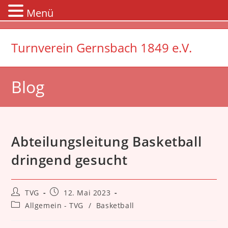
Menü
Zum
Inhalt
Turnverein Gernsbach 1849 e.V.
springen
Blog
Abteilungsleitung Basketball
dringend gesucht
Beitrags-
Beitrag
TVG
12. Mai 2023
Autor:
veröffentlicht:
Beitrags-
Allgemein - TVG
/
Basketball
Kategorie: