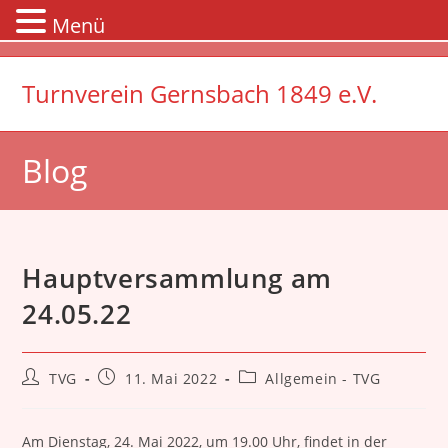
Menü
Zum
Inhalt
Turnverein Gernsbach 1849 e.V.
springen
Blog
Hauptversammlung am
24.05.22
Beitrags-
Beitrag
Beitrags-
TVG
11. Mai 2022
Allgemein - TVG
Autor:
veröffentlicht:
Kategorie:
Am Dienstag, 24. Mai 2022, um 19.00 Uhr, findet in der