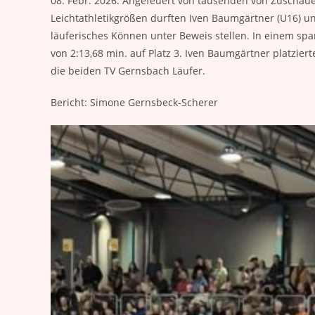
08. Febr. 2026: Angefeuert von tausenden von Zuschau
Leichtathletikgrößen durften Iven Baumgärtner (U16) un
läuferisches Können unter Beweis stellen. In einem sp
von 2:13,68 min. auf Platz 3. Iven Baumgärtner platziert
die beiden TV Gernsbach Läufer.
Bericht: Simone Gernsbeck-Scherer