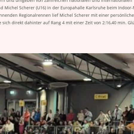
ern und umgeben von zahlreichen nationalen und internationalen
d Michel Scherer (U16) in der Europahalle Karlsruhe beim Indoor-
annenden Regionalrennen lief Michel Scherer mit einer persönliche
e sich direkt dahinter auf Rang 4 mit einer Zeit von 2:16,40 min. 