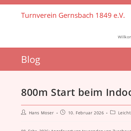
Zum
Inhalt
Turnverein Gernsbach 1849 e.V.
springen
Willk
Blog
800m Start beim Indo
Beitrags-
Beitrag
Beitrags-
Hans Moser
10. Februar 2026
Leicht
Autor:
veröffentlicht:
Kategorie