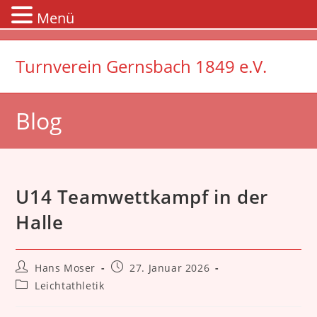
Menü
Zum
Inhalt
Turnverein Gernsbach 1849 e.V.
springen
Blog
U14 Teamwettkampf in der
Halle
Beitrags-
Beitrag
Hans Moser
27. Januar 2026
Autor:
veröffentlicht:
Beitrags-
Leichtathletik
Kategorie: