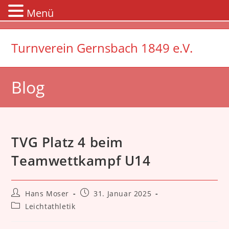
Menü
Zum
Inhalt
Turnverein Gernsbach 1849 e.V.
springen
Blog
TVG Platz 4 beim
Teamwettkampf U14
Beitrags-
Beitrag
Hans Moser
31. Januar 2025
Autor:
veröffentlicht:
Beitrags-
Leichtathletik
Kategorie: