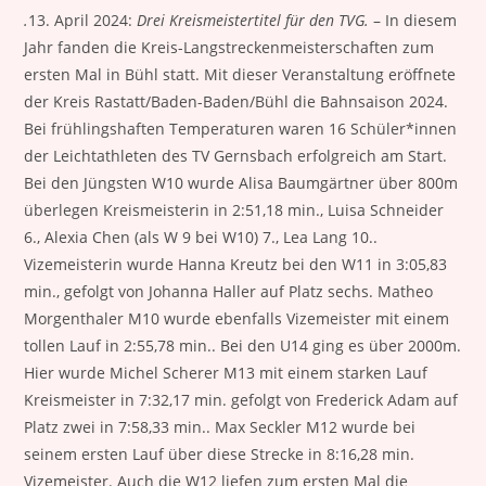
.
13. April 2024:
Drei Kreismeistertitel für den TVG.
– In diesem
Jahr fanden die Kreis-Langstreckenmeisterschaften zum
ersten Mal in Bühl statt. Mit dieser Veranstaltung eröffnete
der Kreis Rastatt/Baden-Baden/Bühl die Bahnsaison 2024.
Bei frühlingshaften Temperaturen waren 16 Schüler*innen
der Leichtathleten des TV Gernsbach erfolgreich am Start.
Bei den Jüngsten W10 wurde Alisa Baumgärtner über 800m
überlegen Kreismeisterin in 2:51,18 min., Luisa Schneider
6., Alexia Chen (als W 9 bei W10) 7., Lea Lang 10..
Vizemeisterin wurde Hanna Kreutz bei den W11 in 3:05,83
min., gefolgt von Johanna Haller auf Platz sechs. Matheo
Morgenthaler M10 wurde ebenfalls Vizemeister mit einem
tollen Lauf in 2:55,78 min.. Bei den U14 ging es über 2000m.
Hier wurde Michel Scherer M13 mit einem starken Lauf
Kreismeister in 7:32,17 min. gefolgt von Frederick Adam auf
Platz zwei in 7:58,33 min.. Max Seckler M12 wurde bei
seinem ersten Lauf über diese Strecke in 8:16,28 min.
Vizemeister. Auch die W12 liefen zum ersten Mal die