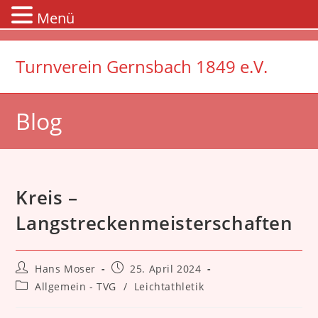
Menü
Zum
Inhalt
Turnverein Gernsbach 1849 e.V.
springen
Blog
Kreis –
Langstreckenmeisterschaften
Beitrags-
Beitrag
Hans Moser
25. April 2024
Autor:
veröffentlicht:
Beitrags-
Allgemein - TVG
/
Leichtathletik
Kategorie: