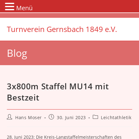
Menü
Zum
Inhalt
Turnverein Gernsbach 1849 e.V.
springen
Blog
3x800m Staffel MU14 mit
Bestzeit
Beitrags-
Beitrag
Beitrags-
Hans Moser
30. Juni 2023
Leichtathletik
Autor:
veröffentlicht:
Kategorie:
28. Juni 2023: Die Kreis-Langstaffelmeisterschaften des