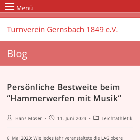
Menü
Zum
Inhalt
Turnverein Gernsbach 1849 e.V.
springen
Blog
Persönliche Bestweite beim
“Hammerwerfen mit Musik“
Beitrags-
Beitrag
Beitrags-
Hans Moser
11. Juni 2023
Leichtathletik
Autor:
veröffentlicht:
Kategorie:
6. Mai 2023: Wie jedes Jahr veranstaltete die LAG obere