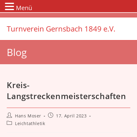
Menü
Zum
Inhalt
Turnverein Gernsbach 1849 e.V.
springen
Blog
Kreis-
Langstreckenmeisterschaften
Beitrags-
Beitrag
Hans Moser
17. April 2023
Autor:
veröffentlicht:
Beitrags-
Leichtathletik
Kategorie: